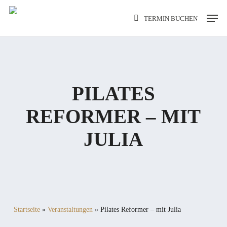
Skip
Men
TERMIN BUCHEN
to
main
content
PILATES
REFORMER – MIT
JULIA
Startseite
»
Veranstaltungen
»
Pilates Reformer – mit Julia