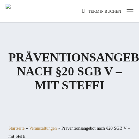
Skip
Men
TERMIN BUCHEN
to
main
content
PRÄVENTIONSANGE
NACH §20 SGB V –
MIT STEFFI
Startseite
»
Veranstaltungen
»
Präventionsangebot nach §20 SGB V –
mit Steffi