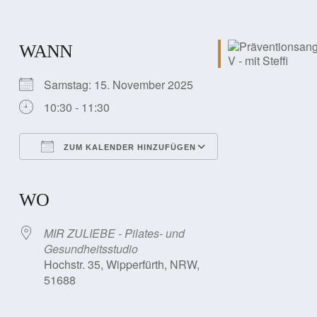
WANN
Samstag: 15. November 2025
10:30 - 11:30
ZUM KALENDER HINZUFÜGEN
ICS herunterladen
Google Kalender
iCalendar
Office 365
Outlook Live
WO
MIR ZULIEBE - Pilates- und
Gesundheitsstudio
Hochstr. 35, Wipperfürth, NRW,
51688