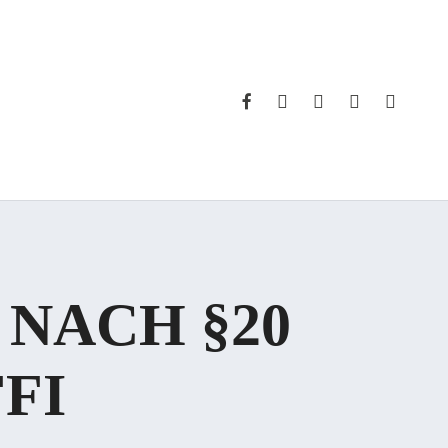
FACEBOOK
INSTAGRAM
WHATSAPP
PHONE
EMAIL
NACH §20
FFI