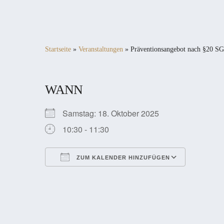
Startseite
»
Veranstaltungen
»
Präventionsangebot nach §20 SG
WANN
Samstag: 18. Oktober 2025
10:30 - 11:30
ZUM KALENDER HINZUFÜGEN
ICS herunterladen
Google Kalender
iCalendar
Office 365
Outlook Live