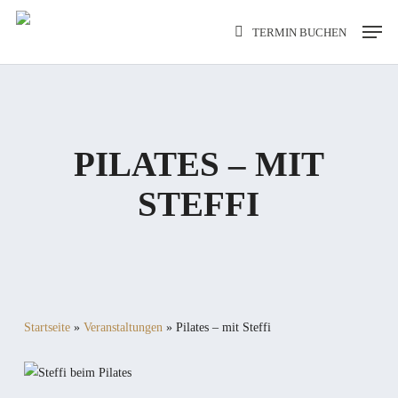
Skip
Men
TERMIN BUCHEN
to
main
content
PILATES – MIT
STEFFI
Startseite
»
Veranstaltungen
»
Pilates – mit Steffi