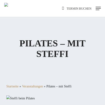
Skip
Men
TERMIN BUCHEN
to
main
content
PILATES – MIT
STEFFI
Startseite
»
Veranstaltungen
»
Pilates – mit Steffi