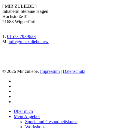
[ MIR ZULIEBE ]
Inhaberin Stefanie Hagen
Hochstraße 35
51688 Wipperfürth
T:
01573 7939623
M:
info@mir-zuliebe.nrw
© 2026 Mir zuliebe.
Impressum
|
Datenschutz
facebook
instagram
whatsapp
phone
email
Close
Über mich
Menu
Mein Angebot
Sport- und Gesundheitskurse
Workshops