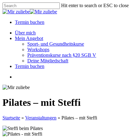
Skip
Hit enter to search or ESC to close
to
Close
main
Search
content
Termin buchen
Menu
Über mich
Mein Angebot
Sport- und Gesundheitskurse
Workshops
Präventionskurse nach §20 SGB V
Deine Mitgliedschaft
Termin buchen
facebook
instagram
whatsapp
phone
email
Pilates – mit Steffi
Startseite
»
Veranstaltungen
»
Pilates – mit Steffi