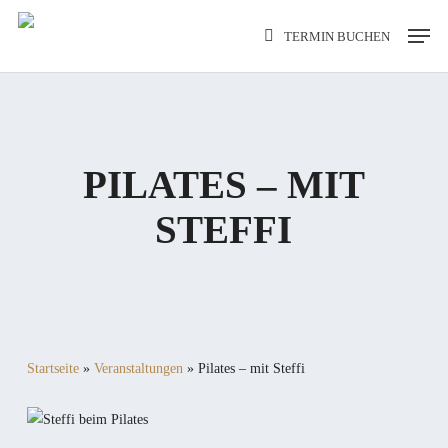
Skip
Men
TERMIN BUCHEN
to
main
content
PILATES – MIT
STEFFI
Startseite
»
Veranstaltungen
»
Pilates – mit Steffi