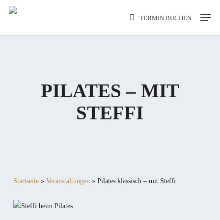
Skip
Men
TERMIN BUCHEN
to
main
content
PILATES – MIT
STEFFI
Startseite
»
Veranstaltungen
»
Pilates klassisch – mit Steffi