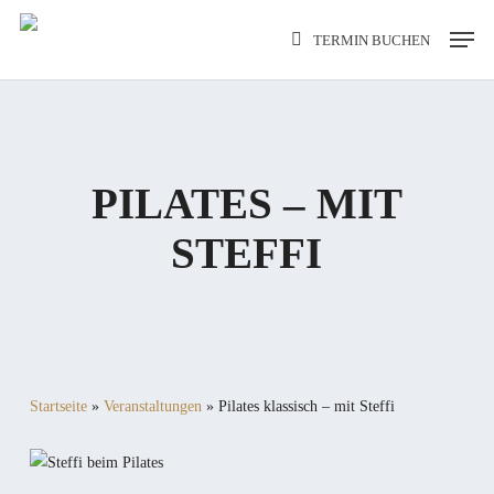
Skip
Men
TERMIN BUCHEN
to
main
content
PILATES – MIT
STEFFI
Startseite
»
Veranstaltungen
»
Pilates klassisch – mit Steffi