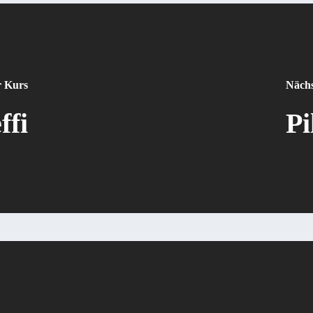
r Kurs
Nächs
ffi
Pi