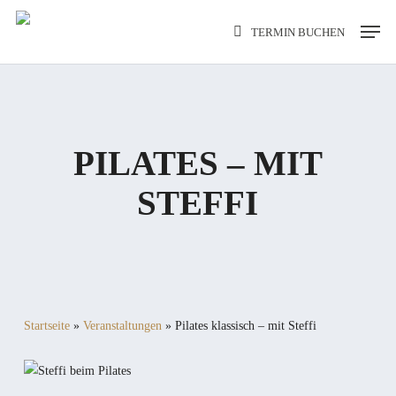
Skip
Men
TERMIN BUCHEN
to
main
content
PILATES – MIT
STEFFI
Startseite
»
Veranstaltungen
»
Pilates klassisch – mit Steffi