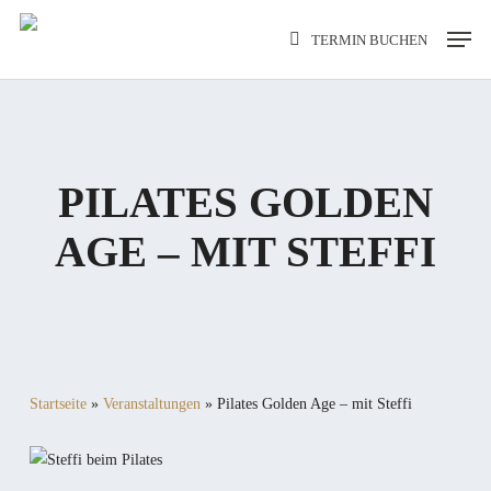
Skip
Men
TERMIN BUCHEN
to
main
content
PILATES GOLDEN
AGE – MIT STEFFI
Startseite
»
Veranstaltungen
»
Pilates Golden Age – mit Steffi