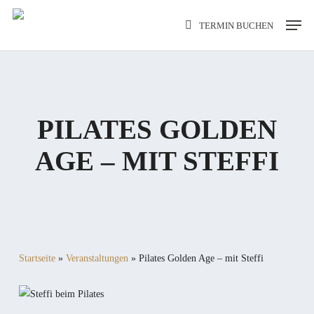
Skip
Men
TERMIN BUCHEN
to
main
content
PILATES GOLDEN
AGE – MIT STEFFI
Startseite
»
Veranstaltungen
»
Pilates Golden Age – mit Steffi