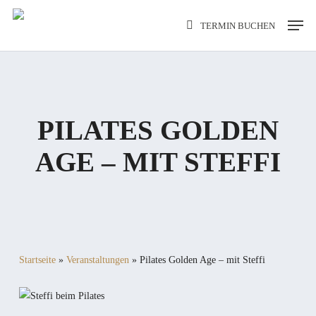
Skip
Men
TERMIN BUCHEN
to
main
content
PILATES GOLDEN
AGE – MIT STEFFI
Startseite
»
Veranstaltungen
»
Pilates Golden Age – mit Steffi