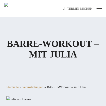
Skip
Men
TERMIN BUCHEN
to
main
content
BARRE-WORKOUT –
MIT JULIA
Startseite
»
Veranstaltungen
»
BARRE-Workout – mit Julia