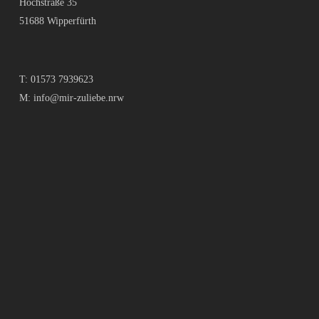
Hochstraße 35
51688 Wipperfürth
T:
01573 7939623
M:
info@mir-zuliebe.nrw