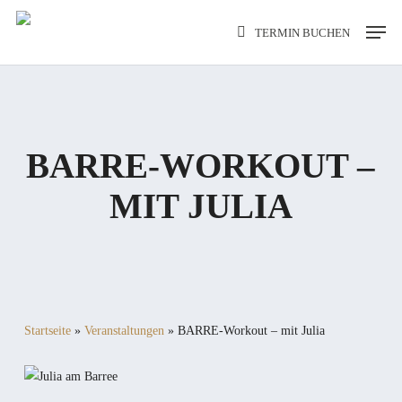
Skip
Men
TERMIN BUCHEN
to
main
content
BARRE-WORKOUT –
MIT JULIA
Startseite
»
Veranstaltungen
»
BARRE-Workout – mit Julia