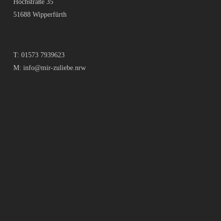
Hochstraße 35
51688 Wipperfürth
T:
01573 7939623
M:
info@mir-zuliebe.nrw