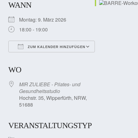
WANN
Montag: 9. März 2026
18:00 - 19:00
ZUM KALENDER HINZUFÜGEN
ICS herunterladen
Google Kalender
iCalendar
Office 365
Outlook Live
WO
MIR ZULIEBE - Pilates- und
Gesundheitsstudio
Hochstr. 35, Wipperfürth, NRW,
51688
VERANSTALTUNGSTYP